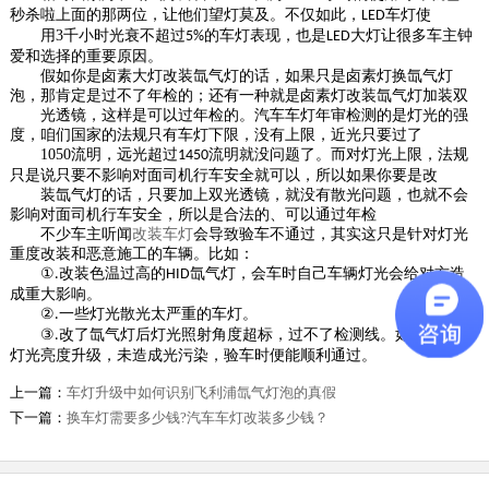
秒杀啦上面的那两位，让他们望灯莫及。不仅如此，
车灯使
LED
用
3
千小时光衰不超过
的车灯表现，也是
大灯让很多车主钟
5%
LED
爱和选择的重要原因。
假如你是卤素大灯改装氙气灯的话，如果只是卤素灯换氙气灯
泡，那肯定是过不了年检的；还有一种就是卤素灯改装氙气灯加装双
七夕情人套餐推出
光透镜，这样是可以过年检的。汽车车灯年审检测的是灯光的强
2018-08-16
度，咱们国家的法规只有车灯下限，没有上限，近光只要过了
1050
流明，远光超过
流明就没问题了。而对灯光上限，法规
1450
只是说只要不影响对面司机行车安全就可以，所以如果你要是改
装氙气灯的话，只要加上双光透镜，就没有散光问题，也就不会
影响对面司机行车安全，所以是合法的、可以通过年检
不少车主听闻
改装车灯
原车定位托架
会导致验车不通过，其实这只是针对灯光
重度改装和恶意施工的车辆。比如：
2018-01-17
①
改装色温过高的
氙气灯，会车时自己车辆灯光会给对方造
.
HID
成重大影响。
②
一些灯光散光太严重的车灯。
.
③
改了氙气灯后灯光照射角度超标，过不了检测线。如果只是将
.
灯光亮度升级，未造成光污染，验车时便能顺利通过。
充电式透镜展示盒
上一篇：
车灯升级中如何识别飞利浦氙气灯泡的真假
2020-05-11
下一篇：
换车灯需要多少钱?汽车车灯改装多少钱？