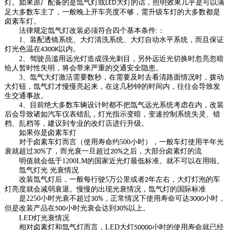
灯。如果原厂配备的是氙气灯或
大灯的话，照明效果几乎是可以满
LED
足大多数车主了，一般晚上开车亮度不够，需升级车灯的大多数都是
卤素车灯。
法律规定氙气灯改装必须符合四个基本条件
:
：
1
、装配透镜系统、大灯清洗系统、大灯自动水平系统，而且保证
灯光色温在
以内。
4300K
2
、驾驶员滥用远光灯造成强光刺目，另外远近光切换时忽亮忽暗
给人暂时性失明，将会带来严重的交通安全隐患。
3
、氙气大灯激活需要数秒，在需要及时去看清路面情况时，拨动
大灯钮，氙气灯才慢慢亮起来，在这几秒钟的时间内，往往会导致发
生交通事故。
4
、目前绝大多数车辆设计时都不把氙气远光系统考虑在内，改装
后会导致诸如汽车仪表错乱，灯光指示变暗，变速控制系统失灵、错
档、乱档等，建议到专业的改灯店进行升级。
如果你是卤素车灯
对于卤素车灯而言（使用寿命约
500
小时），一般车灯使用半年光
衰就超过
了，而光衰一旦超过
之后，大部分卤素灯的流
30%
20%
明值就会低于
1200LM
的国家近光灯最低标准。就不可以在用啦。
氙气灯光
光衰情况
改装氙气灯后，一般每行驶
5
万公里或者
年左右，大灯灯泡的车
2
灯亮度就会减弱衰退。慢慢的出现光衰情况，氙气灯的国际标准
是
2250
小时光衰不超过
，正常情况下使用寿命可达
小时，
30%
3000
但是改装产品在
小时光衰会达到
以上。
500
30%
LED
灯光衰情况
相对卤素灯和氙气灯而言，
LED
大灯
小时的使用寿命就已经
50000