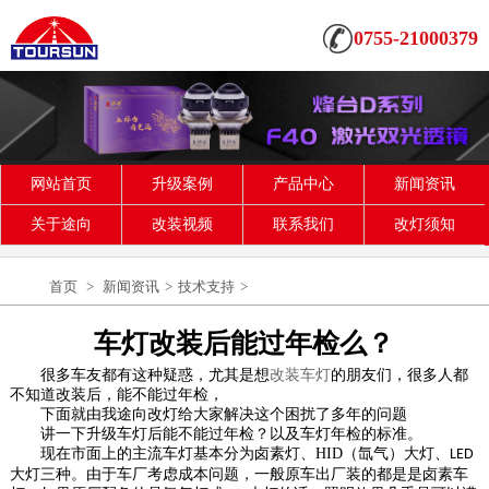
0755-21000379
网站首页
升级案例
产品中心
新闻资讯
关于途向
改装视频
联系我们
改灯须知
首页
>
新闻资讯
>
技术支持
>
车灯改装后能过年检么？
很多车友都有这种疑惑，尤其是想
改装车灯
的朋友们，很多人都
不知道改装后，能不能过年检，
下面就由我
途向
改灯给大家解决这个困扰了多年的问题
讲一下升级车灯后能不能过年检？以及车灯年检的标准。
现在市面上的主流车灯基本分为卤素灯、
HID
（氙气）大灯、
LED
大灯三种。由于车厂考虑成本问题，一般原车出厂装的都是是卤素车