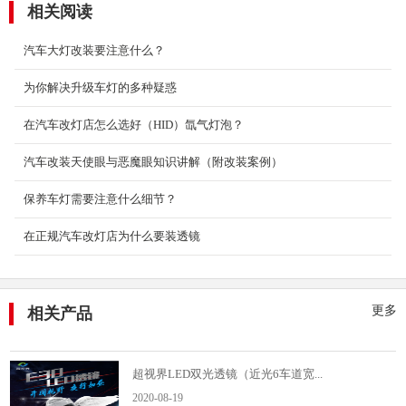
专业套餐（来途透镜+拆车欧司朗3...
相关阅读
专业套餐（来途透镜+拆车欧司朗35W安定器+雷
汽车大灯改装要注意什么？
神 5500K）
2018-07-20
为你解决升级车灯的多种疑惑
雪莱特氙气灯泡
在汽车改灯店怎么选好（HID）氙气灯泡？
氙气灯（High intensity Discharge） 是指内部充满
汽车改装天使眼与恶魔眼知识讲解（附改装案例）
包括氙气在内的惰性气体混合体，没有卤素灯
（halog...
保养车灯需要注意什么细节？
2018-09-12
在正规汽车改灯店为什么要装透镜
欧司朗LED魄晓者双光透镜
途向车灯是最具技术实力最关注车灯安全的一家
车灯升级店。从安全的角度出发，自主研发的改
灯工具和...
更多
相关产品
2020-08-19
超视界LED双光透镜（近光6车道宽...
2020-08-19