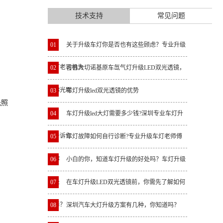
技术支持
常见问题
01
关于升级车灯你是否也有这些顾虑？专业升级
车灯老司机为
02
吉普大切诺基原车氙气灯升级LED双光透镜，
还你光明
03
车灯升级led双光透镜的优势
光照
04
车灯升级led大灯需要多少钱?深圳专业车灯升
级告诉你
05
车灯故障如何自行诊断?专业升级车灯老师傅
教你
06
小白的你，知道车灯升级的好处吗？车灯升级
好处
07
在车灯升级LED双光透镜前，你需先了解如何
选择？
08
深圳汽车大灯升级方案有几种，你知道吗？