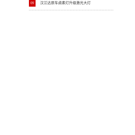
09
汉兰达原车卤素灯升级激光大灯