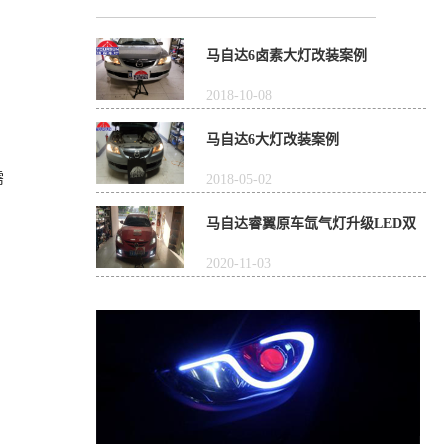
马自达6卤素大灯改装案例
2018-10-08
马自达6大灯改装案例
需
2018-05-02
马自达睿翼原车氙气灯升级LED双
光透镜
2020-11-03