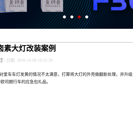
卤素大灯改装案例
灯
| 日期: 2018-10-08 10:35:39
主对爱车车灯发黄的情况不太满意，打算将大灯的外壳做翻新处理，并升级
份欧司朗行车的应急包礼品。