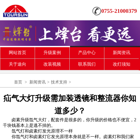
0755-21000379
网站首页
升级案例
产品中心
新闻资讯
关于途向
改装视频
联系我们
改灯须知
首页
>
新闻资讯
>
技术支持
>
疝气大灯升级需加装透镜和整流器你知
道多少？
卤素升级氙气大灯，配套件是很多的，你升级的价格也不便宜，
2
千块钱基本上是逃不掉的。
氙气灯和卤素灯发光原理不一样
你氙气灯和卤素灯它发光原理本身就是不一样。卤素灯和我们家