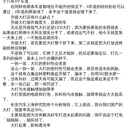
于只有
个车道。
3
在同样有两条车道都堵住不能开的情况下，
6
车道的轻轻松松可以
通过，
车道的两条堵了，多半这个速度就会慢下来了。
3
升级大灯还有什么缺点？
升级大灯操作难度大，容易伤车
无论是升级氙气大灯还是
LED
大灯，因为要拆要装的东西很多，
如果改灯师傅今天和女朋友分手了，或者说运气不好，他今天就是第
一天来上班，一不熟练容易伤车。
升级大灯，首先要把大灯整个拆下来。第二步就是把大灯放进烤
箱烘烤后拆解。
不是熟了可以吃，它烤了之后才能拆，然后还要做定位、打孔一
系列的操作，基本上
10
个步骤的样子。
一拆一装，大灯的密封性会变差
这么一拆一装，大灯的密封性可能会变差，甚至有进水的风险。
这个就有点像这种塑料脸盆开裂了、漏水了，你用
502
胶水胶一
下，没有补好，过两天有可能又漏了，而且这个脸盆看起来还不平
整，东一块凸起，西一块凹进了。
大灯与水接触增加故障率
大灯里面的电路和灯泡，长时间与水接触，故障率就会大大提高
了。
长安汽车上海研究院有个分析报告，它上面说，部分我们国产的
大灯，报废率高达
30%
。
主要就是因为没有解决好车灯进水起雾的问题，倒不说这个灯泡
「颠颠颠」，颠坏掉了。
大灯起雾，影响透光率