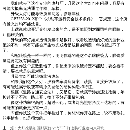
我们就去了这个专业的改灯厂，升级这个大灯也有问题，容易有
可能大概率无法通过年检、车检。
升级大灯可能导致质量问题，影响年检
GB7258-2012
有个《机动车运行安全技术条件》，它规定，这个所
有近光灯均不能炫目。
土话说就你开近光灯发出来的光，是不能照到对面司机的眼睛，
让他难受的。
升级的车灯如果透镜质量不是很好，或者说透镜的灯光的波长匹
欧司朗CLC--LED双光透镜
配的不对，就有可能会产生散光或者是炫目的问题，年检就过不了
2020-08-18
了。
和配眼镜是一样一样的，明明你选的是这个名牌眼镜店，眼镜质
量是肯定没有问题的。
但是你这个度数测错了，你配出来的眼镜肯定不能戴，要么看不
清，要么就是头晕对吧。
升级大灯可能涉嫌非法改装
至尊套餐（来途透镜+欧司朗45W安...
如果我们这个大灯，没有去车管所备案、获批，直接升级掉了，
至尊套餐1（来途透镜+欧司朗45W安定器+欧司
有可能还属于改变车辆原先登记的结构构造和特征。
朗CBI 5500K）途向车灯是最具技术实力最关注
根据《道路交通安全法》，又是它，它就属于涉嫌违法改装，年
检过不了不说，路上开，搞了不好还带敬礼的。
车灯安全的一家...
像这种功率很高的，超过
60
瓦，或者灯光照射角度不达标的，有
2018-10-09
可能查的就会更厉害一点。
即便你找这个黄牛把年检过了，你想想你开在路上，说不定敬礼
天骄系列梦天LED双光透镜大灯
的事情多，也是很烦的。
2023-09-28
上一篇：
大灯改装加盟那家好？汽车车灯改装行业途向来帮您