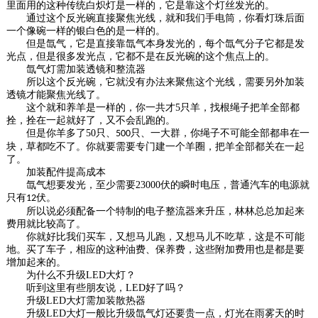
里面用的这种传统白炽灯是一样的，它是靠这个灯丝发光的。
通过这个反光碗直接聚焦光线，就和我们手电筒，你看灯珠后面
一个像碗一样的银白色的是一样的。
但是氙气，它是直接靠氙气本身发光的，每个氙气分子它都是发
光点，但是很多发光点，它都不是在反光碗的这个焦点上的。
氙气灯需加装透镜和整流器
所以这个反光碗，它就没有办法来聚焦这个光线，需要另外加装
透镜才能聚焦光线了。
这个就和养羊是一样的，你一共才
5
只羊，找根绳子把羊全部都
拴，拴在一起就好了，又不会乱跑的。
但是你羊多了
50
只、
只、一大群，你绳子不可能全部都串在一
500
块，草都吃不了。你就要需要专门建一个羊圈，把羊全部都关在一起
了。
加装配件提高成本
氙气想要发光，至少需要
23000
伏的瞬时电压，普通汽车的电源就
只有
伏。
12
所以说必须配备一个特制的电子整流器来升压，林林总总加起来
费用就比较高了。
你就好比我们买车，又想马儿跑，又想马儿不吃草，这是不可能
地。买了车子，相应的这种油费、保养费，这些附加费用也是都是要
增加起来的。
为什么不升级
LED
大灯？
听到这里有些朋友说，
LED
好了吗？
升级
LED
大灯需加装散热器
升级
LED
大灯一般比升级氙气灯还要贵一点，灯光在雨雾天的时