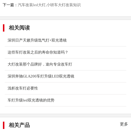
下一篇：
汽车改装led大灯,小轿车大灯改装知识
五联排透镜展示盒
相关阅读
2023-10-18
深圳日产天籁升级氙气灯+双光透镜
这些车灯改装之后的寿命你知道吗？
天骄系列破天LED激光大灯
大灯改装那个品牌好，途向专业改车灯
2023-09-28
深圳奔驰GLA200车灯升级LED双光透镜
浅析改车灯必要性
至尊版激光双光透镜
车灯升级led双光透镜的优势
2019-12-19
更多
相关产品
专业套餐（来途透镜+拆车欧司朗3...