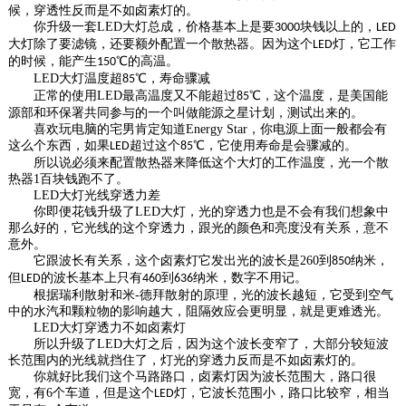
候，穿透性反而是不如卤素灯的。
你升级一套
LED
大灯总成，价格基本上是要
块钱以上的，
3000
LED
大灯除了要滤镜，还要额外配置一个散热器。因为这个
灯，它工作
LED
的时候，能产生
℃的高温。
150
LED
大灯温度超
℃，寿命骤减
85
正常的使用
LED
最高温度又不能超过
℃，这个温度，是美国能
85
源部和环保署共同参与的一个叫做能源之星计划，测试出来的。
喜欢玩电脑的宅男肯定知道
Energy Star
，你电源上面一般都会有
这么个东西，如果
超过这个
℃，它使用寿命是会骤减的。
LED
85
所以说必须来配置散热器来降低这个大灯的工作温度，光一个散
热器
1
百块钱跑不了。
LED
大灯光线穿透力差
你即便花钱升级了
LED
大灯，光的穿透力也是不会有我们想象中
那么好的，它光线的这个穿透力，跟光的颜色和亮度没有关系，意不
意外。
它跟波长有关系，这个卤素灯它发出光的波长是
260
到
纳米，
850
但
的波长基本上只有
到
纳米，数字不用记。
LED
460
636
根据瑞利散射和米
-
德拜散射的原理，光的波长越短，它受到空气
中的水汽和颗粒物的影响越大，阻隔效应会更明显，就是更难透光。
LED
大灯穿透力不如卤素灯
所以升级了
LED
大灯之后，因为这个波长变窄了，大部分较短波
长范围内的光线就挡住了，灯光的穿透力反而是不如卤素灯的。
你就好比我们这个马路路口，卤素灯因为波长范围大，路口很
宽，有
6
个车道，但是这个
灯，它波长范围小，路口比较窄，相当
LED