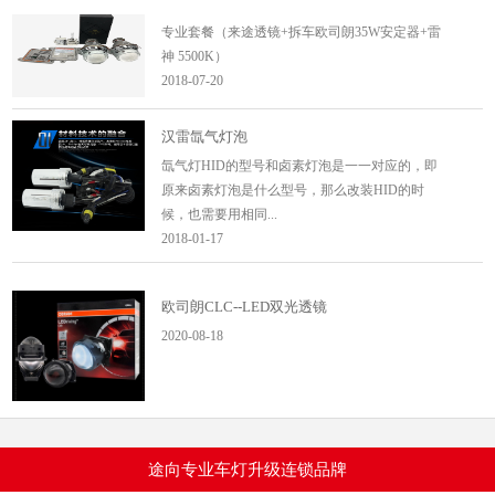
专业套餐（来途透镜+拆车欧司朗35W安定器+雷
神 5500K）
2018-07-20
汉雷氙气灯泡
氙气灯HID的型号和卤素灯泡是一一对应的，即
原来卤素灯泡是什么型号，那么改装HID的时
候，也需要用相同...
2018-01-17
欧司朗CLC--LED双光透镜
2020-08-18
至尊套餐（来途透镜+欧司朗45W安...
至尊套餐1（来途透镜+欧司朗45W安定器+欧司
途向专业车灯升级连锁品牌
朗CBI 5500K）途向车灯是最具技术实力最关注