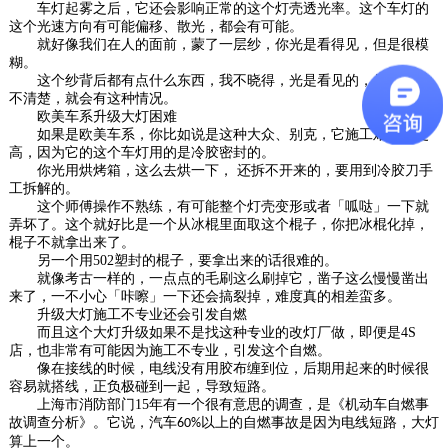
车灯起雾之后，它还会影响正常的这个灯壳透光率。这个车灯的
这个光速方向有可能偏移、散光，都会有可能。
就好像我们在人的面前，蒙了一层纱，你光是看得见，但是很模
糊。
这个纱背后都有点什么东西，我不晓得，光是看见的，但东西看
不清楚，就会有这种情况。
欧美车系升级大灯困难
如果是欧美车系，你比如说是这种大众、别克，它施工难度会更
高，因为它的这个车灯用的是冷胶密封的。
你光用烘烤箱，这么去烘一下，
还拆不开来的，要用到冷胶刀手
工拆解的。
这个师傅操作不熟练，有可能整个灯壳变形或者「呱哒」一下就
弄坏了。这个就好比是一个从冰棍里面取这个棍子，你把冰棍化掉，
棍子不就拿出来了。
另一个用
502
塑封的棍子，要拿出来的话很难的。
就像考古一样的，一点点的毛刷这么刷掉它，凿子这么慢慢凿出
来了，一不小心「咔嚓」一下还会搞裂掉，难度真的相差蛮多。
升级大灯施工不专业还会引发自燃
而且这个大灯升级如果不是找这种专业的改灯厂做，即便是
4S
店，也非常有可能因为施工不专业，引发这个自燃。
像在接线的时候，电线没有用胶布缠到位，后期用起来的时候很
容易就搭线，正负极碰到一起，导致短路。
上海市消防部门
15
年有一个很有意思的调查，是《机动车自燃事
故调查分析》。它说，汽车
以上的自燃事故是因为电线短路，大灯
60%
算上一个。