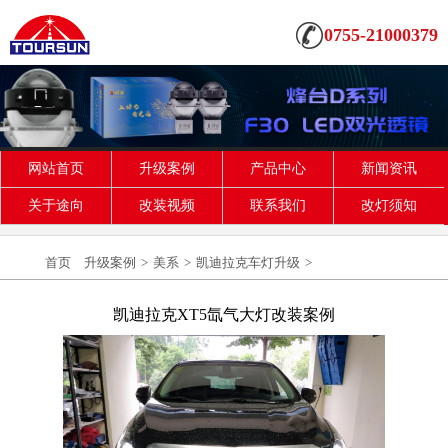
0755-21000379
网站首页
升级案例
产品中心
新闻资讯
关于途向
改装视频
联系我们
改灯须知
首页
升级案例
>
美系
>
凯迪拉克车灯升级
>
凯迪拉克XT5氙气大灯改装案例