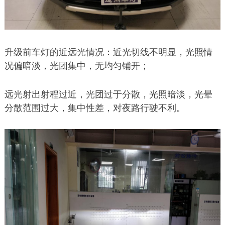
升级前车灯的近远光情况：近光切线不明显，光照情
况偏暗淡，光团集中，无均匀铺开；
远光射出射程过近，光团过于分散，光照暗淡，光晕
分散范围过大，集中性差，对夜路行驶不利。