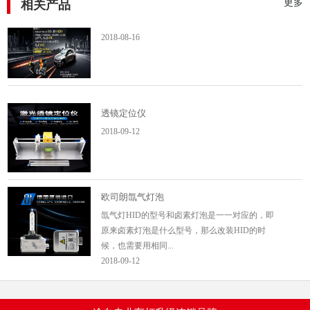
更多
相关产品
七夕情人套餐推出
2018-08-16
透镜定位仪
2018-09-12
欧司朗氙气灯泡
氙气灯HID的型号和卤素灯泡是一一对应的，即
原来卤素灯泡是什么型号，那么改装HID的时
候，也需要用相同...
2018-09-12
豪华套餐（透镜+欧司朗35W安定器...
豪华套餐（来途透镜+欧司朗35W安定器+欧司朗