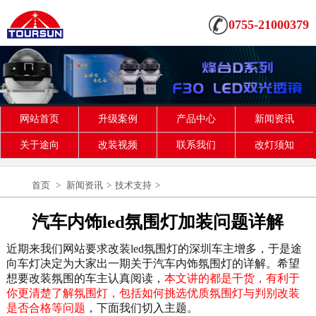
0755-21000379
网站首页
升级案例
产品中心
新闻资讯
关于途向
改装视频
联系我们
改灯须知
首页
>
新闻资讯
>
技术支持
>
汽车内饰led氛围灯加装问题详解
近期来我们网站要求改装led氛围灯的深圳车主增多，于是途
向车灯决定为大家出一期关于汽车内饰氛围灯的详解。希望
想要改装氛围的车主认真阅读，
本文讲的都是干货，有利于
你更清楚了解氛围灯，包括如何挑选优质氛围灯与判别改装
是否合格等问题
，下面我们切入主题。