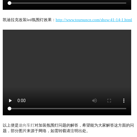
透镜定位仪
2018-09-12
凯迪拉克改装led氛围灯效果：
http://www.toursuncn.com/show-41-14-1.html
欧司朗氙气灯泡
氙气灯HID的型号和卤素灯泡是一一对应的，即
原来卤素灯泡是什么型号，那么改装HID的时
候，也需要用相同...
2018-09-12
豪华套餐（透镜+欧司朗35W安定器...
豪华套餐（来途透镜+欧司朗35W安定器+欧司朗
4300K）途向车灯是最具技术实力最关注车灯安
全的一家车灯升...
2018-10-09
天骄系列梦天LED双光透镜大灯
以上便是
途向车灯
对加装氛围灯问题的解答，希望能为大家解答这方面的问
题，部分图片来源于网络，如需转载请注明出处。
2023-09-28