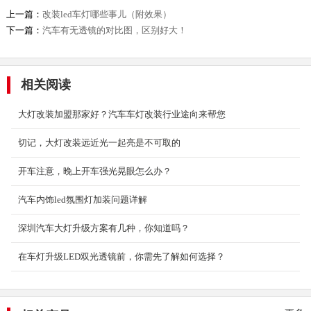
上一篇：
改装led车灯哪些事儿（附效果）
下一篇：
汽车有无透镜的对比图，区别好大！
入门套餐（Q5透镜+澳兹姆35W安定器）
入门套餐1（Q5透镜+澳兹姆35W安定器+汉雷
相关阅读
4300K 5500K）途向车灯是最具技术实力最关注
车灯安全的一家车...
大灯改装加盟那家好？汽车车灯改装行业途向来帮您
2018-10-09
切记，大灯改装远近光一起亮是不可取的
天骄系列问天LED激光大灯
2023-09-28
开车注意，晚上开车强光晃眼怎么办？
汽车内饰led氛围灯加装问题详解
深圳汽车大灯升级方案有几种，你知道吗？
欧司朗CLC--LED双光透镜
2020-08-18
在车灯升级LED双光透镜前，你需先了解如何选择？