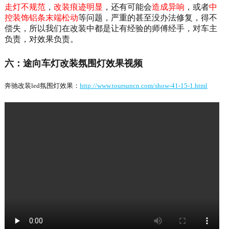
走灯不规范
，
改装痕迹明显
，还有可能会
造成异响
，或者
中
控装饰铝条末端松动
等问题，严重的甚至没办法修复，得不
偿失，所以我们在改装中都是让有经验的师傅经手，对车主
负责，对效果负责。
六：途向车灯改装氛围灯效果视频
奔驰改装led氛围灯效果：
http://www.toursuncn.com/show-41-15-1.html