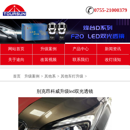
0755-21000379
网站首页
升级案例
产品中心
新闻资讯
关于途向
改装视频
联系我们
改灯须知
首页
升级案例
>
其他系
>
其他车灯升级
>
别克昂科威升级led双光透镜