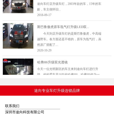
龄，车主很怀旧...
2018-09-17
斯巴鲁傲虎原车氙气灯升级LED双...
今天到店升级车灯的是斯巴鲁傲虎，中高端
越野车。各方面还是不错的，原车为氙气灯，虽
然原厂搭配了...
2020-10-29
哈弗H6升级双光透镜
今天一位光明新区的车主来到途向车灯进行升
级，他的爱车是16款的哈弗H6。哈弗H6作为一
款城市SUV车型，大...
2018-05-14
途向专业车灯升级连锁品牌
福克斯升级氙气灯+双光透镜改装案例
最近有许多车主都来途向咨询车灯升级的相关事
宜，其中就包括了这台12款的福克斯。车主跟我
联系我们
们反映，自家...
深圳市途向科技有限公司