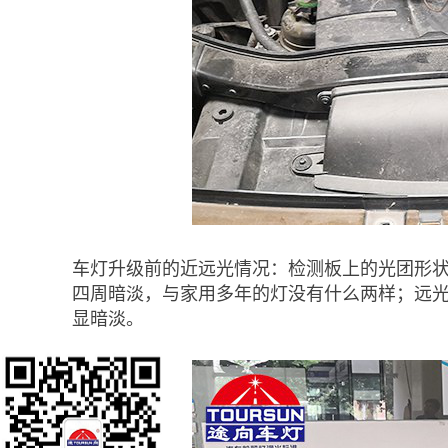
车灯升级前的近远光情况：检测板上的光团形
四周暗淡，与家用多年的灯没有什么两样；远
显暗淡。