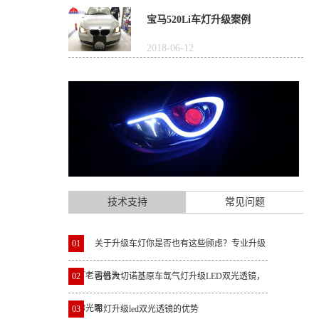
宝马520Li车灯升级案例
2018-06-12
技术支持
常见问题
01
关于升级车灯你是否也有这些顾虑？专业升级
车灯老司机为
02
吉普大切诺基原车氙气灯升级LED双光透镜，
还你光明
03
车灯升级led双光透镜的优势