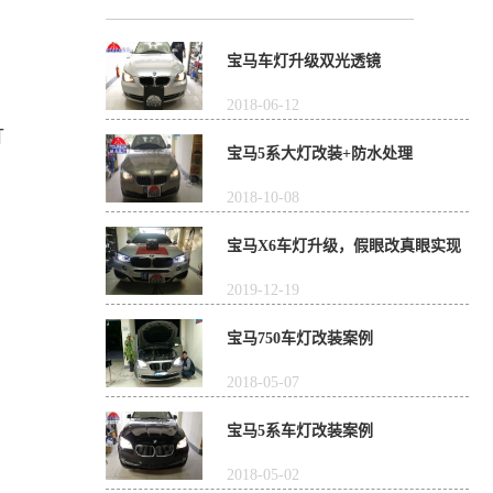
宝马车灯升级双光透镜
2018-06-12
灯
宝马5系大灯改装+防水处理
2018-10-08
宝马X6车灯升级，假眼改真眼实现
四近四远四透镜
2019-12-19
宝马750车灯改装案例
2018-05-07
宝马5系车灯改装案例
2018-05-02