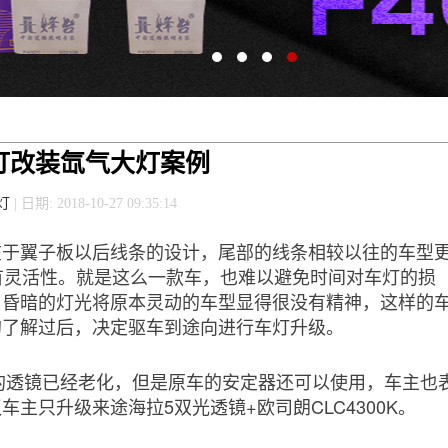
灯改装氙气大灯案例
灯
| 日期: 2018-10-27 09:35:14
就在于翼子板以后线条的设计，尾部的线条相较以往的车型
更有灵活性。就是这么一款车，也难以避免时间对车灯的损
，昏暗的灯光将原本灵动的车型显得很没有精神，这样的
的了解过后，决定驱车到途向进行车灯升级。
的透镜已经老化，但是原车的安定器还可以使用，车主也
主只升级来途海拉5双光透镜+欧司朗CLC4300K。