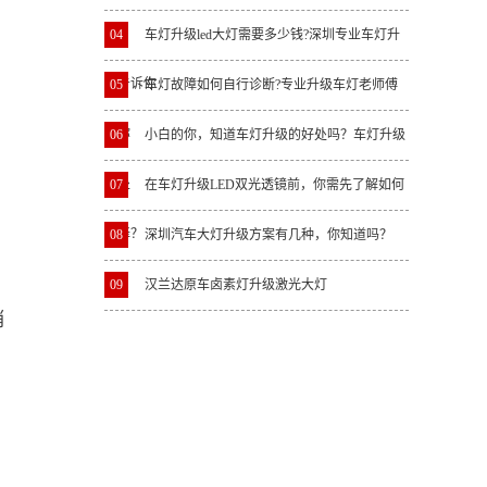
04
车灯升级led大灯需要多少钱?深圳专业车灯升
级告诉你
05
车灯故障如何自行诊断?专业升级车灯老师傅
教你
06
小白的你，知道车灯升级的好处吗？车灯升级
好处
07
在车灯升级LED双光透镜前，你需先了解如何
选择？
08
深圳汽车大灯升级方案有几种，你知道吗？
，
09
汉兰达原车卤素灯升级激光大灯
稍