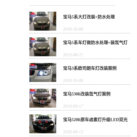
宝马5系大灯改装+防水处理
2018-10-08
宝马5系车灯做防水处理+装氙气灯
2019-08-21
宝马3系欧司朗车灯改装案例
2018-10-08
宝马530li改装氙气灯案例
2018-09-17
宝马520li原车卤素灯升级LED双光
透镜，好车就该配好灯
2020-08-13