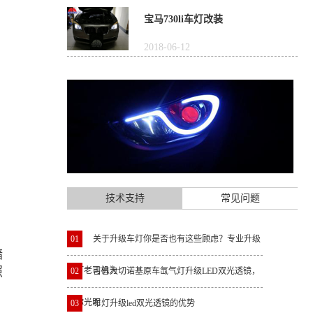
宝马730li车灯改装
2018-06-12
技术支持
常见问题
01
关于升级车灯你是否也有这些顾虑？专业升级
黯
照
车灯老司机为
02
吉普大切诺基原车氙气灯升级LED双光透镜，
还你光明
03
车灯升级led双光透镜的优势