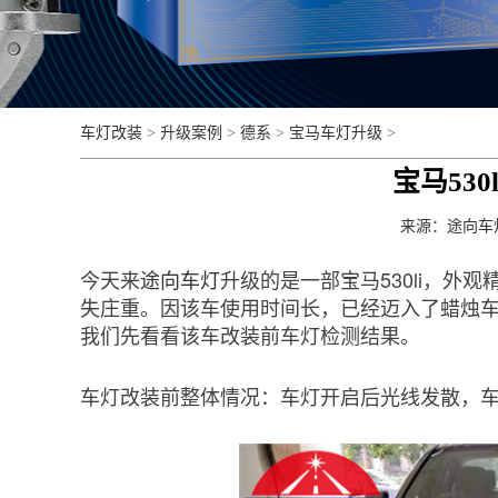
车灯改装
>
升级案例
>
德系
>
宝马车灯升级
>
宝马53
来源：
途向车
今天来
途向车灯
升级的是一部宝马530li，
失庄重。因该车使用时间长，已经迈入了蜡烛
我们先看看该车改装前车灯检测结果。
车灯改装前整体情况：车灯开启后光线发散，