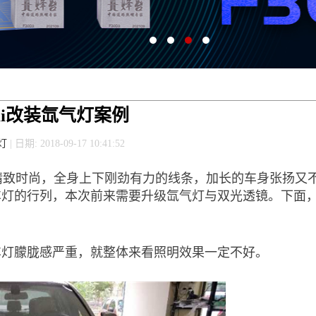
0li改装氙气灯案例
灯
| 日期: 2018-09-17 10:41:52
外观精致时尚，全身上下刚劲有力的线条，加长的车身张扬又
车灯的行列，本次前来需要升级氙气灯与双光透镜。下面
车灯朦胧感严重，就整体来看照明效果一定不好。