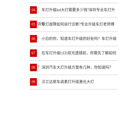
04
车灯升级led大灯需要多少钱?深圳专业车灯升
级告诉你
05
车灯故障如何自行诊断?专业升级车灯老师傅
教你
06
小白的你，知道车灯升级的好处吗？车灯升级
好处
07
在车灯升级LED双光透镜前，你需先了解如何
选择？
08
深圳汽车大灯升级方案有几种，你知道吗？
09
汉兰达原车卤素灯升级激光大灯